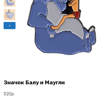
>
Значок Балу и Маугли
520
р.