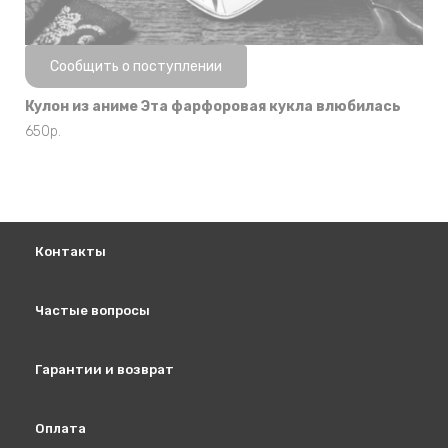
Нет в наличии
Сообщить о поступлении
Кулон из аниме Эта фарфоровая кукла влюбилась
650
р.
Контакты
Частые вопросы
Гарантии и возврат
Оплата