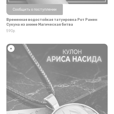
Нет в наличии
Сообщить о поступлении
Временная водостойкая татуировка Рот Рамен
Сукуна из аниме Магическая битва
590
р.