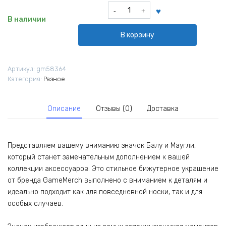
Количество
товара
В наличии
Значок
В корзину
Балу
и
Маугли
Артикул:
gm58364
Категория:
Разное
Описание
Отзывы (0)
Доставка
Представляем вашему вниманию значок Балу и Маугли,
который станет замечательным дополнением к вашей
коллекции аксессуаров. Это стильное бижутерное украшение
от бренда GameMerch выполнено с вниманием к деталям и
идеально подходит как для повседневной носки, так и для
особых случаев.