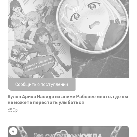
Нет в наличии
Сообщить о поступлении
Кулон Ариса Насида из аниме Рабочее место, где вы
не можете перестать улыбаться
650
р.