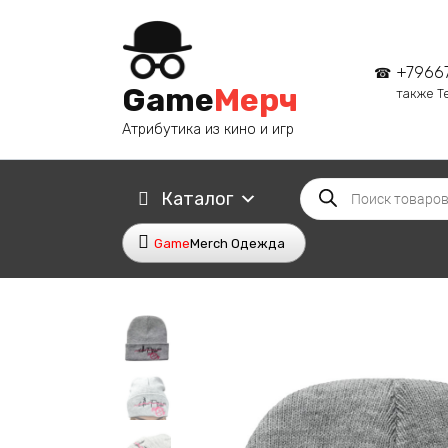
Перейти
к
содержанию
+7966
Game
Мерч
также T
Атрибутика из кино и игр
Поиск
Каталог
товаров
Game
Merch Одежда