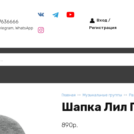
Вход /
7636666
Регистрация
elegram, WhatsApp
Главная
Музыкальные группы
Ра
Шапка Лил П
890
р.