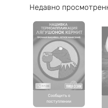
Недавно просмотрен
на
странице
товара.
Нет в наличии
Сообщить о
поступлении