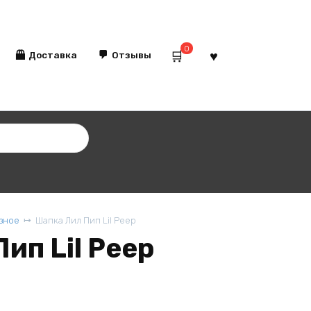
0
Доставка
Отзывы
зное
Шапка Лил Пип Lil Peep
ип Lil Peep