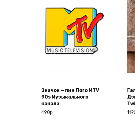
Этот
Выберите
Значок — пин Лого MTV
Га
товар
параметры
90s Музыкального
Дэ
имеет
канала
Tw
несколько
490
р.
119
вариаций.
Опции
можно
выбрать