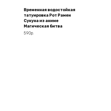
В корзину
Временная водостойкая
татуировка Рот Рамен
Сукуна из аниме
Магическая битва
590
р.