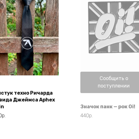
Нет в наличии
Сообщить о
поступлении
лстук техно Ричарда
В корзину
вида Джеймса Aphex
in
Значок панк — рок Oi!
0
р.
440
р.