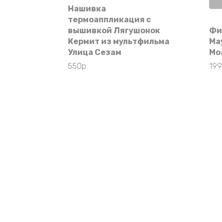
Нашивка
термоаппликация с
вышивкой Лягушонок
Фи
Кермит из мультфильма
Ма
Улица Сезам
Мо
550
р.
19