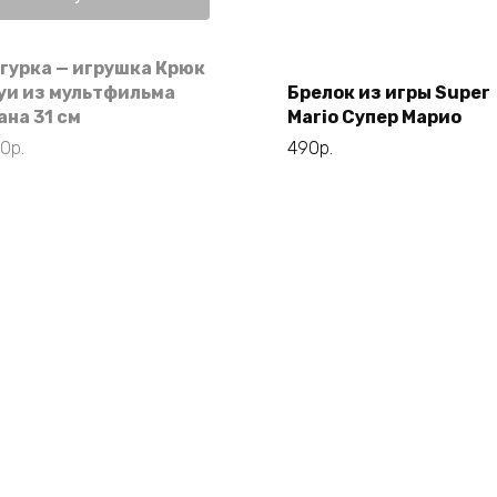
Этот
Выберите
товар
параметры
гурка — игрушка Крюк
имеет
уи из мультфильма
Брелок из игры Super
несколько
ана 31 см
Mario Супер Марио
вариаций.
90
р.
490
р.
Опции
можно
выбрать
на
странице
товара.