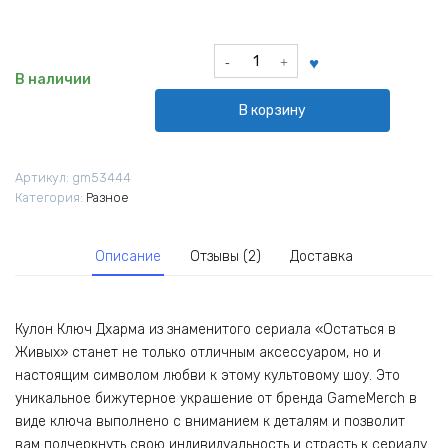
Количество
товара
В наличии
Кулон
В корзину
Ключ
Дхарма
из
Артикул:
gm53444
сериала
Категория:
Разное
Остаться
в
Живых
Описание
Отзывы (2)
Доставка
Lost
Кулон Ключ Дхарма из знаменитого сериала «Остаться в
Живых» станет не только отличным аксессуаром, но и
настоящим символом любви к этому культовому шоу. Это
уникальное бижутерное украшение от бренда GameMerch в
виде ключа выполнено с вниманием к деталям и позволит
вам подчеркнуть свою индивидуальность и страсть к сериалу.