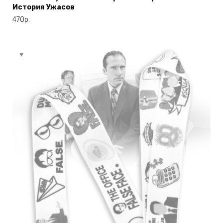
История Ужасов
470
р.