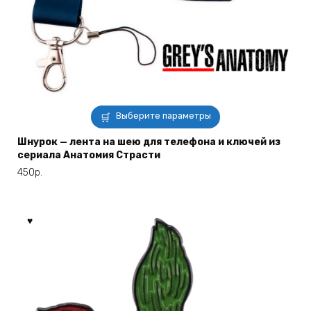
Этот
Выберите параметры
товар
имеет
Шнурок — лента на шею для телефона и ключей из
сериала Анатомия Страсти
несколько
вариаций.
450
р.
Опции
можно
выбрать
на
странице
товара.