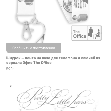
Нет в наличии
Сообщить о поступлении
Шнурок — лента на шею для телефона и ключей из
сериала Офис The Office
590
р.