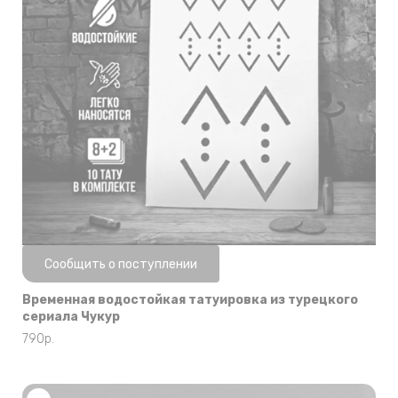
Нет в наличии
Сообщить о поступлении
Временная водостойкая татуировка из турецкого
сериала Чукур
790
р.