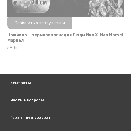
Нет в наличии
Сообщить о поступлении
Нашивка — термоаппликация Люди Икс X-Man Marvel
Марвел
590
р.
Контакты
Частые вопросы
Гарантии и возврат