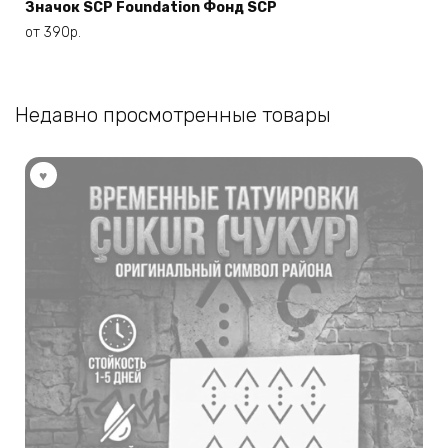
имеет
Значок SCP Foundation Фонд SCP
несколько
от
390
р.
вариаций.
Опции
можно
Недавно просмотренные товары
выбрать
на
странице
товара.