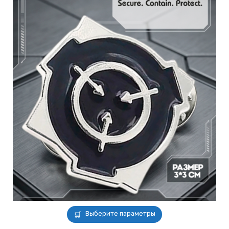
Этот
Выберите параметры
товар