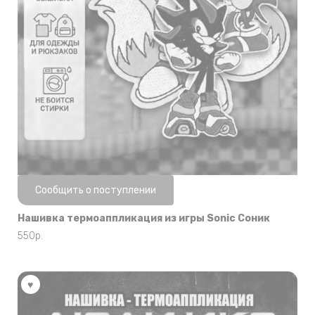
Нет в наличии
Сообщить о поступлении
Нашивка термоаппликация из игры Sonic Соник
550
р.