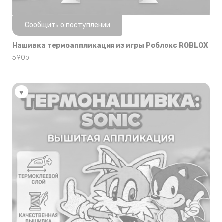
Нет в наличии
Сообщить о поступлении
Нашивка термоаппликация из игры Роблокс ROBLOX
590
р.