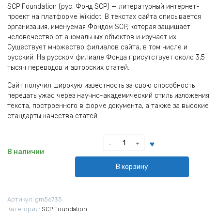
SCP Foundation (рус. Фонд SCP) — литературный интернет-
проект на платформе Wikidot. В текстах сайта описывается
организация, именуемая Фондом SCP, которая защищает
человечество от аномальных объектов и изучает их.
Существует множество филиалов сайта, в том числе и
русский. На русском филиале Фонда присутствует около 3,5
тысяч переводов и авторских статей.
Сайт получил широкую известность за свою способность
передать ужас через научно-академический стиль изложения
текста, построенного в форме документа, а также за высокие
стандарты качества статей.
Количество
товара
В наличии
Шапка
В корзину
SCP
Foundation
Фонд
Артикул:
gm56735
SCP
Категория:
SCP Foundation