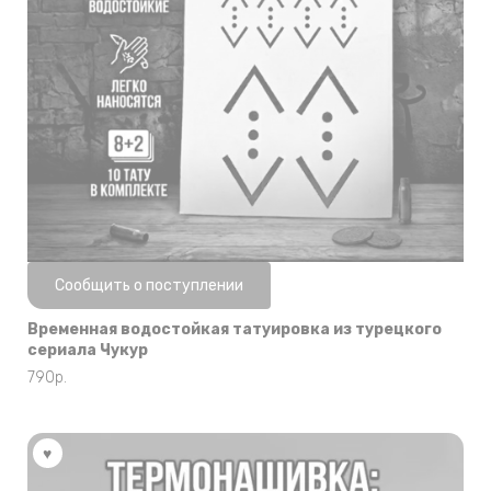
Нет в наличии
Сообщить о поступлении
Временная водостойкая татуировка из турецкого
сериала Чукур
790
р.