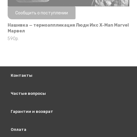
Нет в наличии
Сообщить о поступлении
Нашивка — термоаппликация Люди Икс X-Man Marvel
Марвел
590
р.
Контакты
Частые вопросы
Гарантии и возврат
Оплата