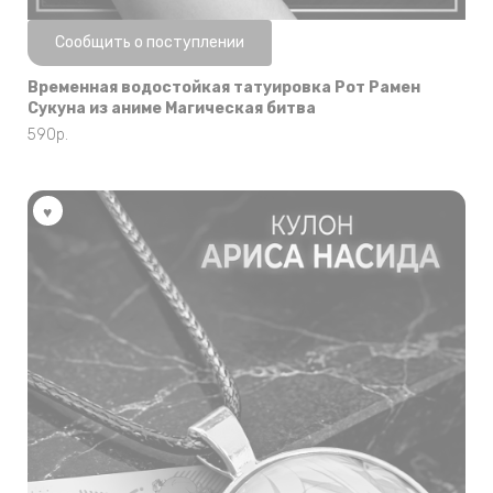
Нет в наличии
Сообщить о поступлении
Временная водостойкая татуировка Рот Рамен
Сукуна из аниме Магическая битва
590
р.