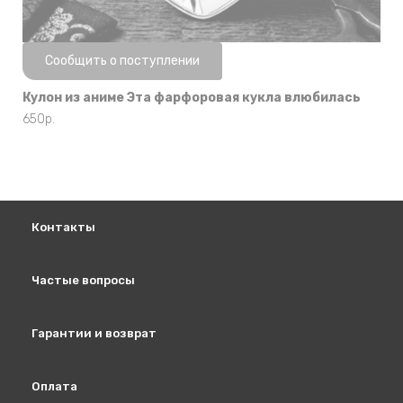
Нет в наличии
Сообщить о поступлении
Кулон из аниме Эта фарфоровая кукла влюбилась
650
р.
Контакты
Частые вопросы
Гарантии и возврат
Оплата