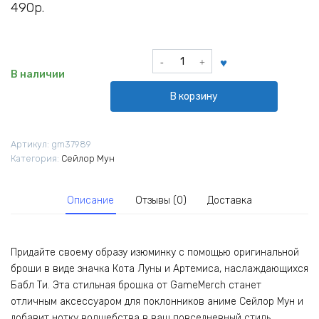
490
р.
Количество
товара
В наличии
Значок
В корзину
Кот
Луна
и
Артикул:
gm37989
Артемис
Категория:
Сейлор Мун
пьют
Бабл
Ти
Описание
Отзывы (0)
Доставка
из
аниме
Сейлор
Мун
Придайте своему образу изюминку с помощью оригинальной
Sailor
броши в виде значка Кота Луны и Артемиса, наслаждающихся
Moon
Бабл Ти. Эта стильная брошка от GameMerch станет
отличным аксессуаром для поклонников аниме Сейлор Мун и
добавит нотку волшебства в ваш повседневный стиль.