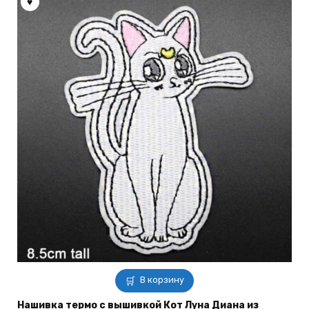
выбрать
на
странице
товара.
В корзину
Нашивка термо с вышивкой Кот Луна Диана из