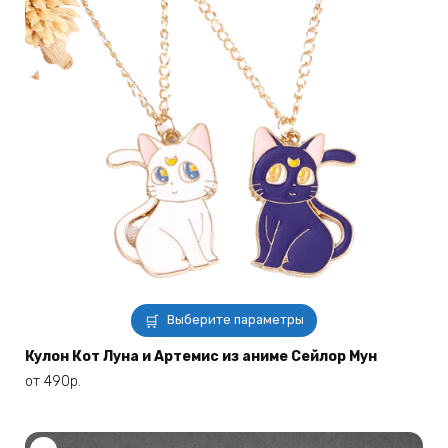
Этот
Выберите параметры
товар
имеет
Кулон Кот Луна и Артемис из аниме Сейлор Мун
несколько
от
490
р.
вариаций.
Опции
можно