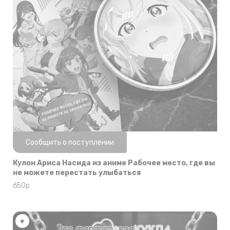
Нет в наличии
Сообщить о поступлении
Кулон Ариса Насида из аниме Рабочее место, где вы
не можете перестать улыбаться
650
р.