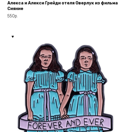
Алекса и Алекси Грейди отеля Оверлук из фильма
Сияние
550
р.