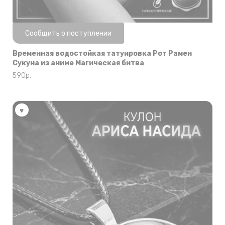
Нет в наличии
Сообщить о поступлении
Временная водостойкая татуировка Рот Рамен
Сукуна из аниме Магическая битва
590
р.