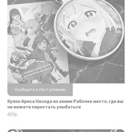
Нет в наличии
Сообщить о поступлении
Кулон Ариса Насида из аниме Рабочее место, где вы
не можете перестать улыбаться
650
р.