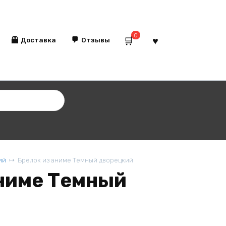
0
Доставка
Отзывы
ий
Брелок из аниме Темный дворецкий
аниме Темный