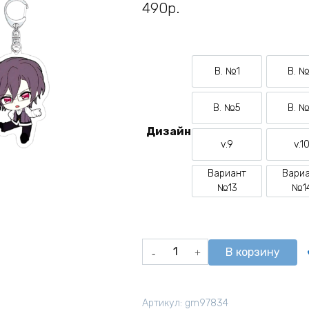
490
р.
В. №1
В. 
Вариант №1
В
В. №5
В. 
Вариант №5
В
Дизайн
v.9
v.1
Вариант №9
В
Вариант
Вари
Вариант №13
В
№13
№1
Количество
В корзину
товара
Брелок
из
Артикул:
gm97834