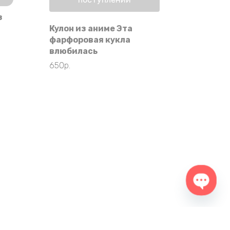
з
Кулон из аниме Эта
фарфоровая кукла
влюбилась
650
р.
Open 