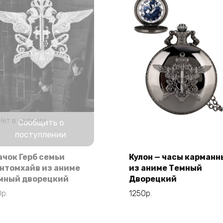
Нет в наличии
Сообщить о
поступлении
ачок Герб семьи
Кулон — часы карманн
В корзину
нтомхайв из аниме
из аниме Темный
мный дворецкий
Дворецкий
0
р.
1250
р.