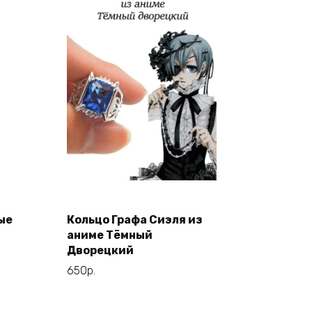
ые
Кольцо Графа Сиэля из
В корзину
аниме Тёмный
Дворецкий
650
р.