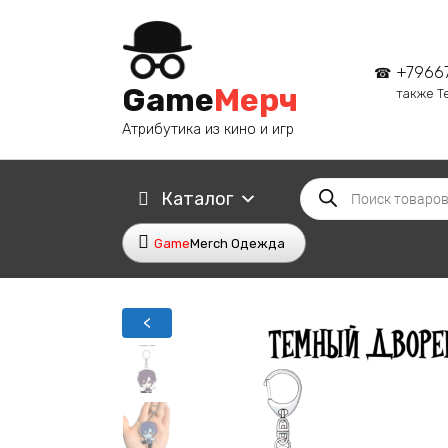
Перейти
к
содержанию
+7966
Game
Мерч
также T
Атрибутика из кино и игр
Поиск
Каталог
товаров
Game
Merch Одежда
<