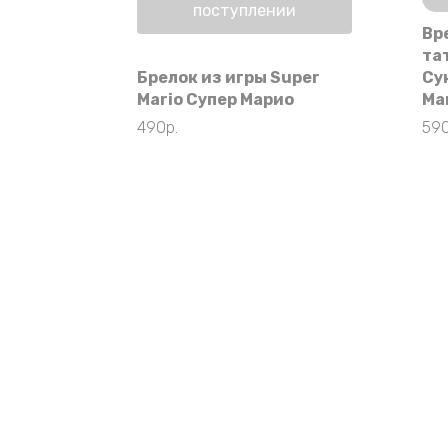
поступлении
Вр
та
Брелок из игры Super
Су
Mario Супер Марио
Ма
490
р.
59