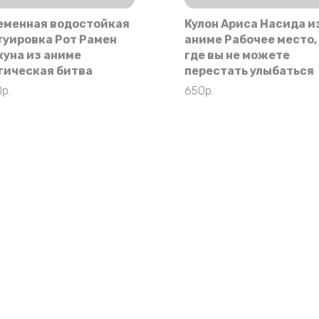
еменная водостойкая
Кулон Ариса Насида и
туировка Рот Рамен
аниме Рабочее место,
куна из аниме
где вы не можете
гическая битва
перестать улыбаться
0
р.
650
р.