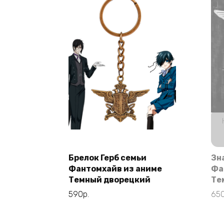
Брелок Герб семьи
Зн
В корзину
Фантомхайв из аниме
Фа
Темный дворецкий
Те
590
р.
65