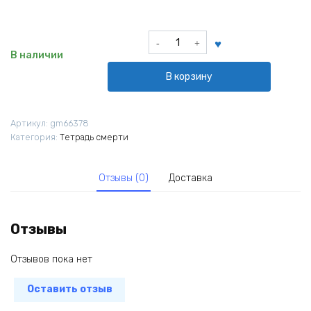
Количество
товара
В наличии
Брелок
В корзину
тканевый
L
и
Артикул:
gm66378
Рюк
Категория:
Тетрадь смерти
из
аниме
Тетрадь
Отзывы (0)
Доставка
смерти
Death
Note
Отзывы
Отзывов пока нет
Оставить отзыв