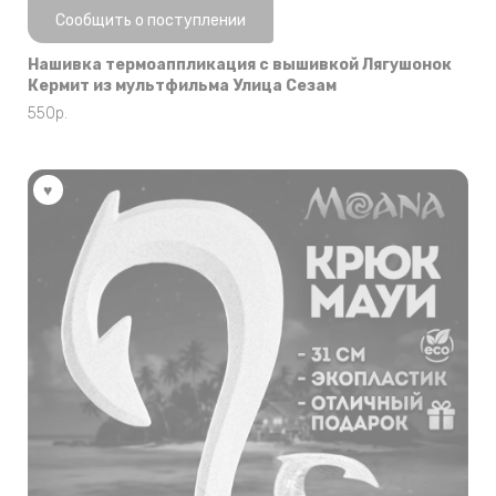
Нет в наличии
Сообщить о поступлении
Нашивка термоаппликация с вышивкой Лягушонок
Кермит из мультфильма Улица Сезам
550
р.