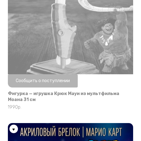
Нет в наличии
Сообщить о поступлении
Фигурка — игрушка Крюк Мауи из мультфильма
Моана 31 см
1990
р.