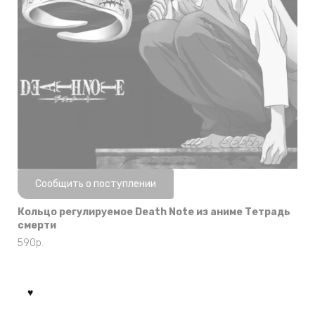
Нет в наличии
Сообщить о поступлении
Кольцо регулируемое Death Note из аниме Тетрадь
смерти
590
р.