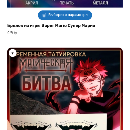
Этот
Выберите параметры
товар
имеет
Брелок из игры Super Mario Супер Марио
несколько
490
р.
вариаций.
Опции
можно
выбрать
на
странице
товара.