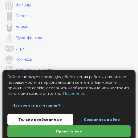
Фильмы
Сериалы
Аниме
Мультфильмы
Игры
Комиксы
Музыкальные Группы
Сайт использует cookie для обеспечения работы, аналитики
Необычные вещи
посещаемости и персонализации контента. Вы можете
принять все cookie, отклонить необязательные или настроить
категории самостоятельно.
Подробнее
Настроить категории ▾
© 2014 - 2026 GameMerch (ранее jc72)
Только необходимые
Сохранить выбор
Этот сайт защищен reCAPTCHA и Google
Privacy Policy
и
Terms of
Service
apply.
Политика конфиденциальности
Принять все
Настройки cookie