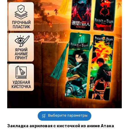
Этот
Выберите параметры
товар
имеет
Закладка акриловая с кисточкой из аниме Атака