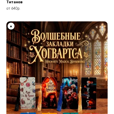
Титанов
несколько
вариаций.
от
640
р.
Опции
можно
выбрать
на
странице
товара.