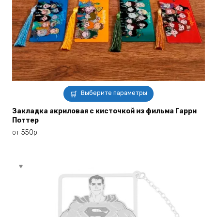
Этот
Выберите параметры
товар
имеет
Закладка акриловая с кисточкой из фильма Гарри
Поттер
несколько
вариаций.
от
550
р.
Опции
можно
выбрать
на
странице
товара.