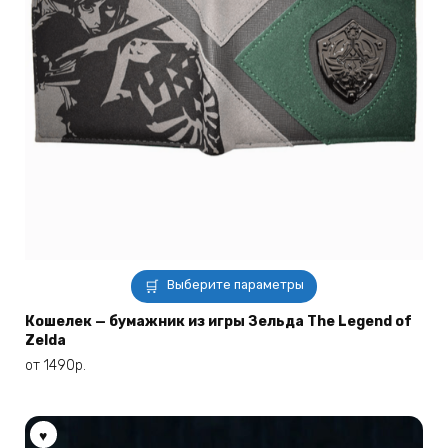
Этот
Выберите параметры
товар
имеет
Кошелек — бумажник из игры Зельда The Legend of
Zelda
несколько
вариаций.
от
1490
р.
Опции
можно
выбрать
на