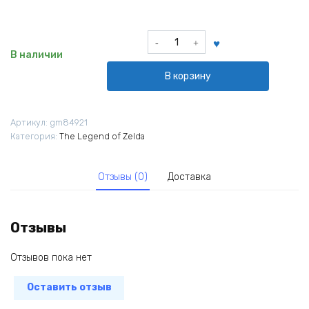
Количество
товара
В наличии
Брелок
В корзину
металлический
из
игры
Артикул:
gm84921
Зельда
Категория:
The Legend of Zelda
The
Legend
of
Отзывы (0)
Доставка
Zelda
Отзывы
Отзывов пока нет
Оставить отзыв