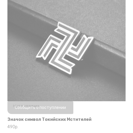
Нет в наличии
Сообщить о поступлении
Значок символ Токийских Мстителей
490
р.