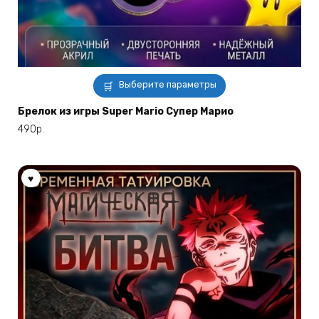
Этот
Выберите параметры
товар
имеет
Брелок из игры Super Mario Супер Марио
несколько
490
р.
вариаций.
Опции
можно
выбрать
на
странице
товара.