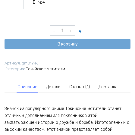
В. №4
Вариант №4
Количество
товара
Значок
В корзину
из
аниме
Токийские
Артикул:
gm81946
мстители
Категория:
Токийские мстители
Описание
Детали
Отзывы (1)
Доставка
Значок из популярного аниме Токийские мстители станет
отличным дополнением для поклонников этой
захватывающей истории о дружбе и борьбе. Изготовленный с
высоким качеством, этот значок представляет собой