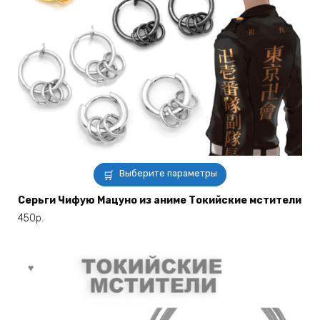
Этот
Выберите параметры
товар
имеет
Серьги Чифую Мацуно из аниме Токийские мстители
несколько
450
р.
вариаций.
Опции
можно
выбрать
на
странице
товара.