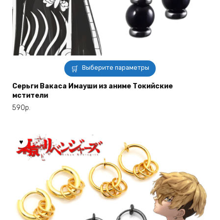
Этот
Выберите параметры
товар
имеет
Серьги Вакаса Имауши из аниме Токийские
мстители
несколько
вариаций.
590
р.
Опции
можно
выбрать
на
странице
товара.