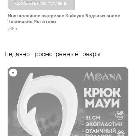
Нет в наличии
Сообщить о поступлении
Многослойное ожерелье Кэйсукэ Бадзи из аниме
Токийские Мстители
735
р.
Недавно просмотренные товары