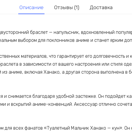
-
Описание
Отзывы (1)
Доставка
кун
вусторонний браслет — напульсник, вдохновленный популя
деальным выбором для поклонников аниме и станет ярким до
ственных материалов, что гарантирует его долговечность и 
браслета в зависимости от вашего настроения или стиля од
из аниме, включая Ханако, а другая сторона выполнена в 
я и снимается благодаря удобной застежке. Он подойдет ка
ями и вскрытий аниме-конвенций. Аксессуар отлично сочета
 для всех фанатов «Туалетный Мальчик Ханако — кун». Он 