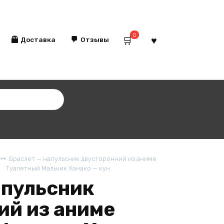
0
Доставка
Отзывы
Браслет — напульсник двусторонний из аниме
Туалетный Мальчик Ханако — кун
апульсник
ий из аниме