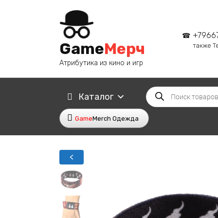
Перейти
к
содержанию
+7966
Game
Мерч
также T
Атрибутика из кино и игр
Поиск
Каталог
товаров
Game
Merch Одежда
<