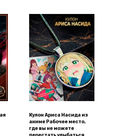
странице
товара.
ая
Кулон Ариса Насида из
В корзину
н
аниме Рабочее место,
где вы не можете
перестать улыбаться