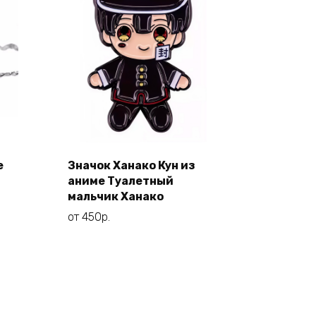
е
Значок Ханако Кун из
Этот
Выберите
аниме Туалетный
товар
параметры
мальчик Ханако
имеет
от
450
р.
несколько
вариаций.
Опции
можно
выбрать
на