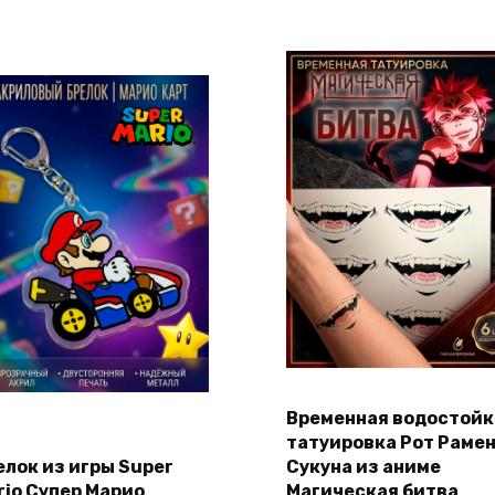
Временная водостойк
Этот
В корзину
Выберите
татуировка Рот Раме
товар
параметры
елок из игры Super
Сукуна из аниме
имеет
rio Супер Марио
Магическая битва