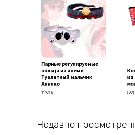
Парные регулируемые
кольца из аниме
Ко
В корзину
Туалетный мальчик
из
Ханако
ма
1290
р.
59
Недавно просмотрен