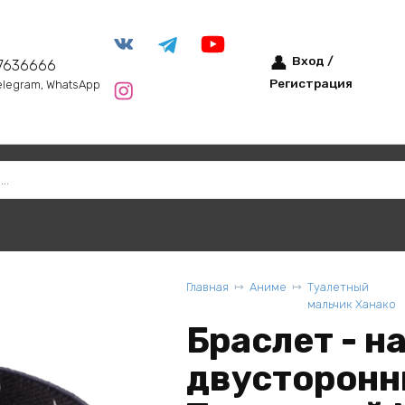
Вход /
7636666
Регистрация
elegram, WhatsApp
Главная
Аниме
Туалетный
мальчик Ханако
Браслет - н
двусторонн