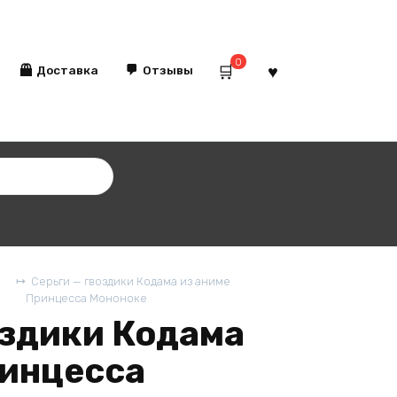
0
Доставка
Отзывы
Серьги — гвоздики Кодама из аниме
Принцесса Мононоке
оздики Кодама
ринцесса