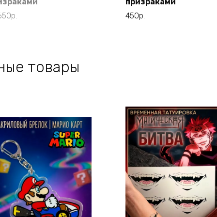
израками
призраками
650
р.
450
р.
ные товары