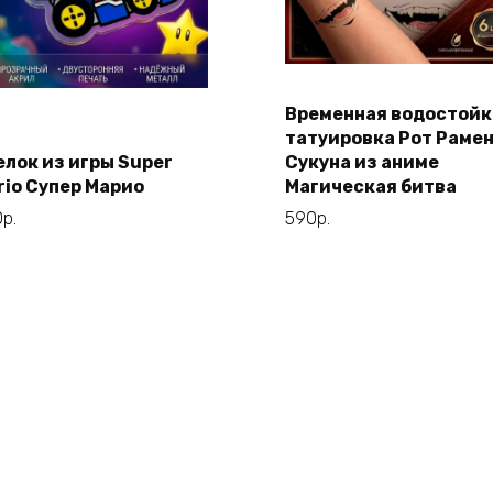
Временная водостойк
Этот
В корзину
Выберите
татуировка Рот Раме
товар
параметры
елок из игры Super
Сукуна из аниме
имеет
rio Супер Марио
Магическая битва
несколько
0
р.
590
р.
вариаций.
Опции
можно
выбрать
на
странице
товара.