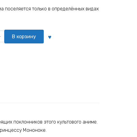
ама поселяется только в определённых видах
о
В корзину
ящих поклонников этого культового аниме.
 Принцессу Мононоке.