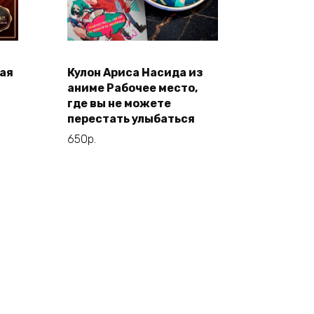
ая
Кулон Ариса Насида из
В корзину
н
аниме Рабочее место,
где вы не можете
перестать улыбаться
650
р.