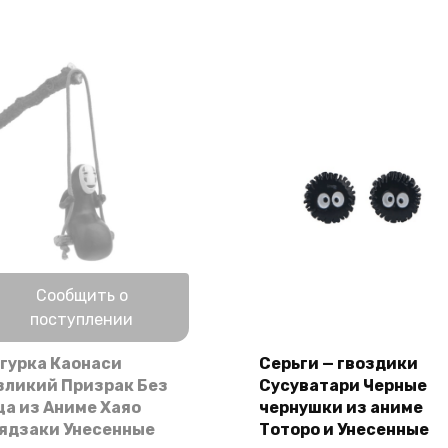
Нет в наличии
Сообщить о
поступлении
гурка Каонаси
Серьги — гвоздики
В корзину
зликий Призрак Без
Сусуватари Черные
ца из Аниме Хаяо
чернушки из аниме
ядзаки Унесенные
Тоторо и Унесенные