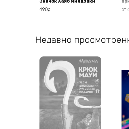
Значок Хаяо Миядзаки
пр
490
р.
от
Недавно просмотрен