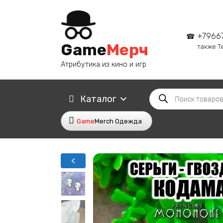
Перейти
к
содержанию
+7966
Game
Мерч
также T
Атрибутика из кино и игр
Поиск
Каталог
товаров
Game
Merch Одежда
<