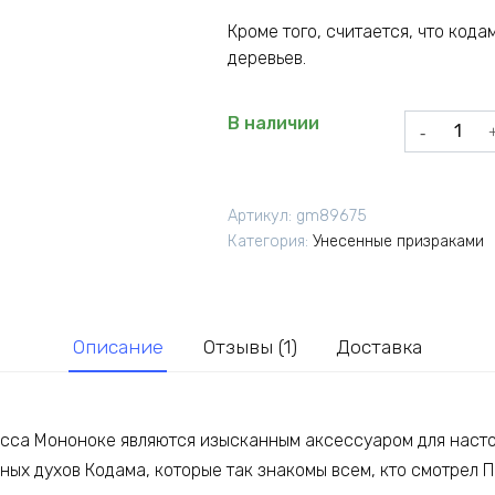
Кроме того, считается, что код
деревьев.
Количеств
В наличии
товара
Серьги
-
Артикул:
gm89675
гвоздики
Категория:
Унесенные призраками
Кодама
из
аниме
Принцесса
Описание
Отзывы (1)
Доставка
Мононоке
есса Мононоке являются изысканным аксессуаром для насто
сных духов Кодама, которые так знакомы всем, кто смотрел