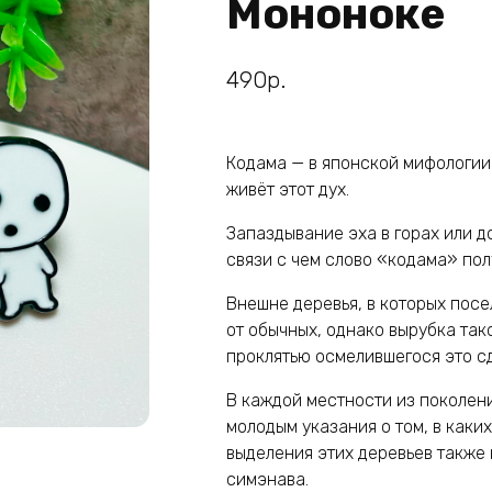
Мононоке
490
р.
Кодама — в японской мифологии 
живёт этот дух.
Запаздывание эха в горах или д
связи с чем слово «кодама» пол
Внешне деревья, в которых посе
от обычных, однако вырубка так
проклятью осмелившегося это сд
В каждой местности из поколени
молодым указания о том, в каки
выделения этих деревьев также
симэнава.