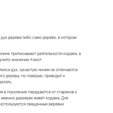
дух дерева либо само дерево, в котором
олине приписывают деятельности кодама, в
учило значение «эхо».
лился дух, зачастую ничем не отличаются
ого дерева, по поверью, приводит к
елать.
я в поколение передаются от стариков к
х именно деревьях живёт кодама. Для
 используются священные верёвки