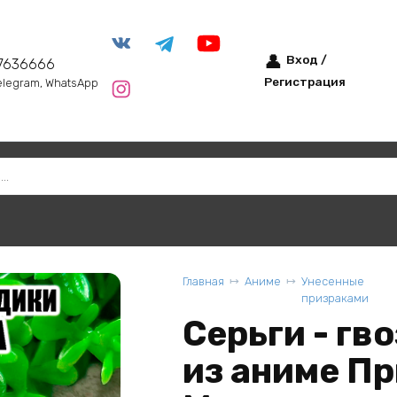
Вход /
7636666
Регистрация
elegram, WhatsApp
Главная
Аниме
Унесенные
призраками
Серьги - гв
из аниме П