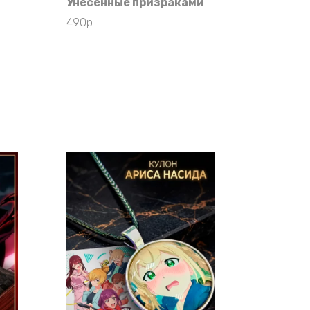
Унесенные призраками
490
р.