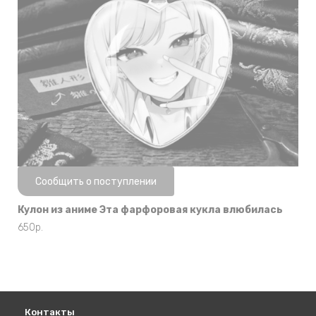
Нет в наличии
Сообщить о поступлении
Кулон из аниме Эта фарфоровая кукла влюбилась
650
р.
Контакты