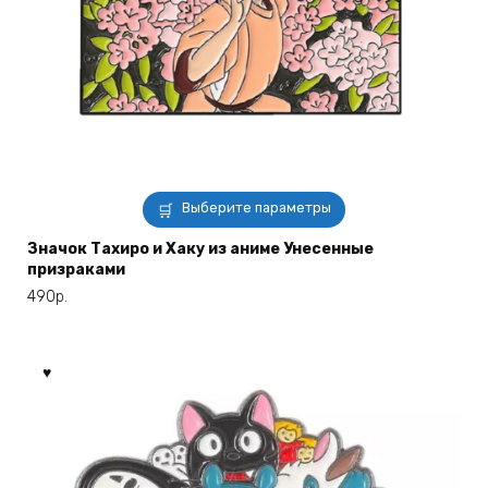
Этот
Выберите параметры
товар
имеет
Значок Тахиро и Хаку из аниме Унесенные
призраками
несколько
вариаций.
490
р.
Опции
можно
выбрать
на
странице
товара.