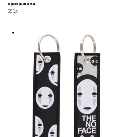
призраками
550
р.