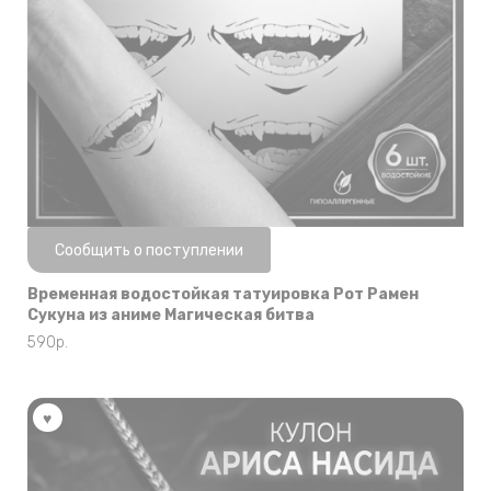
Нет в наличии
Сообщить о поступлении
Временная водостойкая татуировка Рот Рамен
Сукуна из аниме Магическая битва
590
р.