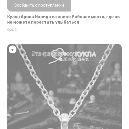
Нет в наличии
Сообщить о поступлении
Кулон Ариса Насида из аниме Рабочее место, где вы
не можете перестать улыбаться
650
р.