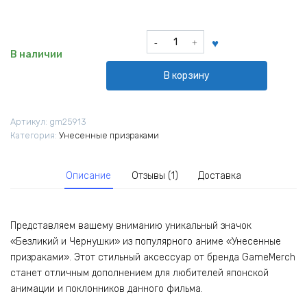
Количество
товара
В наличии
Значок
В корзину
Безликий
и
Чернушки
Артикул:
gm25913
из
Категория:
Унесенные призраками
аниме
Унесенные
призраками
Описание
Отзывы (1)
Доставка
Представляем вашему вниманию уникальный значок
«Безликий и Чернушки» из популярного аниме «Унесенные
призраками». Этот стильный аксессуар от бренда GameMerch
станет отличным дополнением для любителей японской
анимации и поклонников данного фильма.