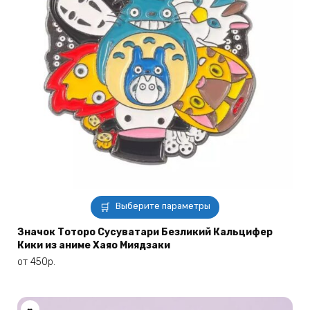
Этот
Выберите параметры
товар
имеет
Значок Тоторо Сусуватари Безликий Кальцифер
Кики из аниме Хаяо Миядзаки
несколько
вариаций.
от
450
р.
Опции
можно
выбрать