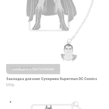
Нет в наличии
Сообщить о поступлении
Закладка для книг Супермен Superman DC Comics
590
р.