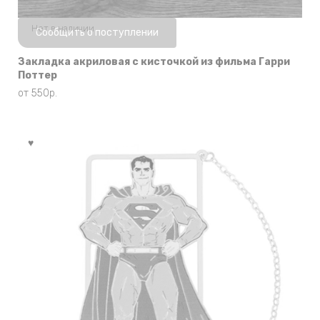
Нет в наличии
Сообщить о поступлении
Закладка акриловая с кисточкой из фильма Гарри
Поттер
от
550
р.