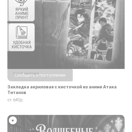
Нет в наличии
Сообщить о поступлении
Закладка акриловая с кисточкой из аниме Атака
Титанов
от
640
р.