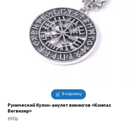
В корзину
Рунический Кулон-амулет викингов «Компас
Вегвизир»
690
р.