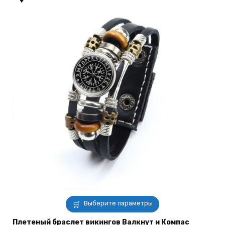
выбрать
на
странице
товара.
Этот
Выберите параметры
товар
имеет
Плетеный браслет викингов Валкнут и Компас