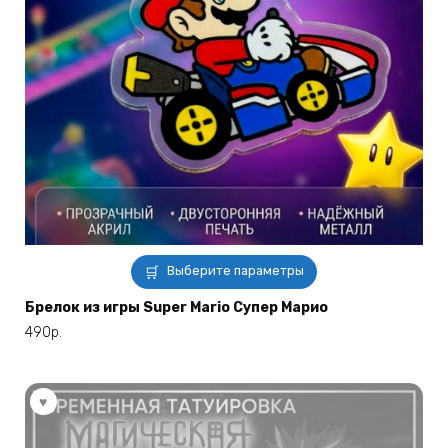
Этот
Выберите параметры
товар
имеет
Брелок из игры Super Mario Супер Марио
несколько
490
р.
вариаций.
Опции
можно
выбрать
на