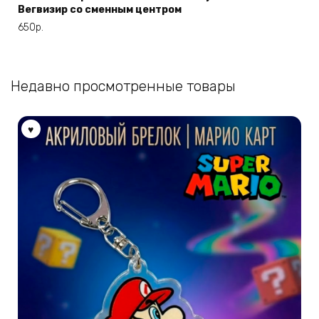
Вегвизир со сменным центром
несколько
вариаций.
650
р.
Опции
можно
выбрать
Недавно просмотренные товары
на
странице
товара.