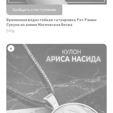
Нет в наличии
Сообщить о поступлении
Временная водостойкая татуировка Рот Рамен
Сукуна из аниме Магическая битва
590
р.