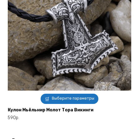
Этот
Выберите параметры
товар
имеет
Кулон Мьёльнир Молот Тора Викинги
несколько
590
р.
вариаций.
Опции
можно