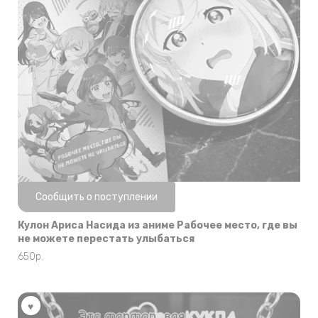
Нет в наличии
Сообщить о поступлении
Кулон Ариса Насида из аниме Рабочее место, где вы
не можете перестать улыбаться
650
р.