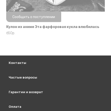
Нет в наличии
Сообщить о поступлении
Кулон из аниме Эта фарфоровая кукла влюбилась
650
р.
Контакты
Частые вопросы
Гарантии и возврат
Оплата