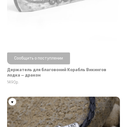
Нет в наличии
Сообщить о поступлении
Держатель для благовоний Корабль Викингов
лодка — дракон
1490
р.