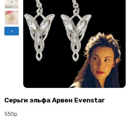
>
Серьги эльфа Арвен Evenstar
550
р.