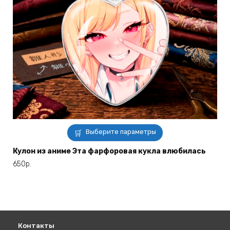
Этот
Выберите параметры
товар
имеет
Кулон из аниме Эта фарфоровая кукла влюбилась
несколько
650
р.
вариаций.
Опции
можно
выбрать
на
Контакты
странице