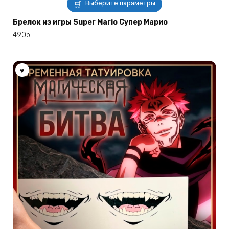
Этот
Выберите параметры
товар
имеет
Брелок из игры Super Mario Супер Марио
несколько
490
р.
вариаций.
Опции
можно
выбрать
на
странице
товара.