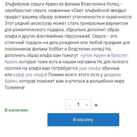
Эльфийские серьги Арвен из фильма Властелина Колец -
серебристые серьги, названные «Свет эльфийской звезды»
придаст вашему образу элемент утонченности и сказочности.
Этот редкий аксессуар может стать прекрасным вариантом
для романтического подарка.. Идеально дополнит образ
эльфа и других фэнтезийных персонажей. Серьги - это
отличный подарок на день рождения или любой праздник для
поклонников фильма Хоббит и Властелин колец! Но,
дополнить образ эльфа вам помогут
кулон Арвен
и
браслет
Арвен
, которые тоже есть в нашем магазине Но для полного
косплея на эльфа вам потребуются
уши эльфа
обычные
или
кафф ухо эльфа
! Помимо всего этого есть у
диадема
Арвен
, которая поможет вам очутиться в волшебном мире
Толкиена!
Количество
товара
В наличии
Серьги
В корзину
эльфа
Арвен
Evenstar