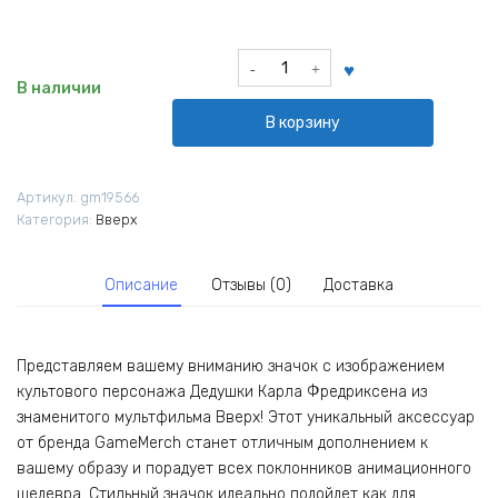
Количество
товара
В наличии
Значок
В корзину
Дедушка
Карл
Фредриксен
Артикул:
gm19566
из
Категория:
Вверх
мультфильма
Вверх!
Описание
Отзывы (0)
Доставка
Представляем вашему вниманию значок с изображением
культового персонажа Дедушки Карла Фредриксена из
знаменитого мультфильма Вверх! Этот уникальный аксессуар
от бренда GameMerch станет отличным дополнением к
вашему образу и порадует всех поклонников анимационного
шедевра. Стильный значок идеально подойдет как для