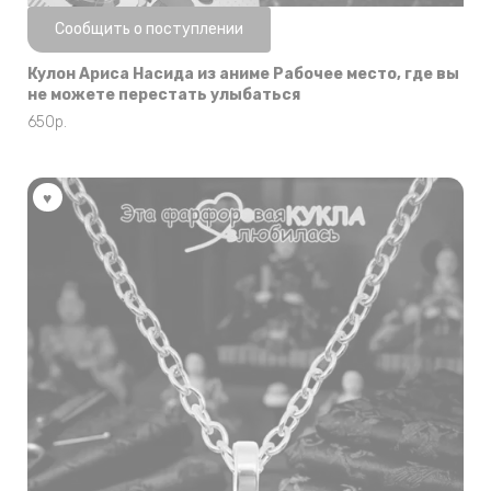
Нет в наличии
Сообщить о поступлении
Кулон Ариса Насида из аниме Рабочее место, где вы
не можете перестать улыбаться
650
р.