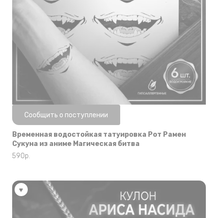
Нет в наличии
Сообщить о поступлении
Временная водостойкая татуировка Рот Рамен
Сукуна из аниме Магическая битва
590
р.