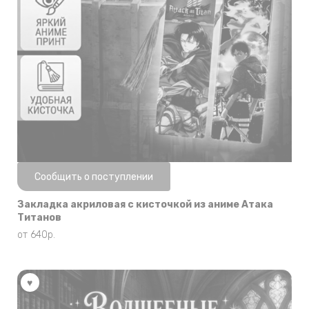
Нет в наличии
Сообщить о поступлении
Закладка акриловая с кисточкой из аниме Атака
Титанов
от
640
р.