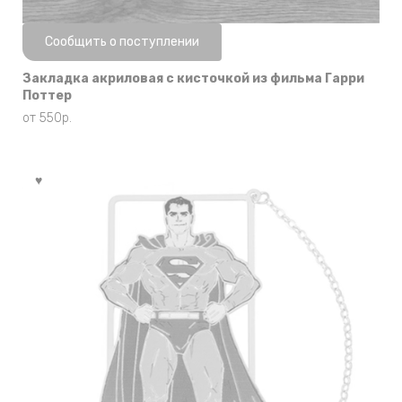
Нет в наличии
Сообщить о поступлении
Закладка акриловая с кисточкой из фильма Гарри
Поттер
от
550
р.