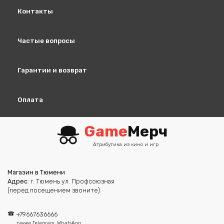
Контакты
Частые вопросы
Гарантии и возврат
Оплата
Game
Мерч
Атрибутика из кино и игр
Магазин в Тюмени
Адрес
: г. Тюмень ул. Профсоюзная
(перед посещением звоните)
+79667636666
также Telegram, WhatsApp