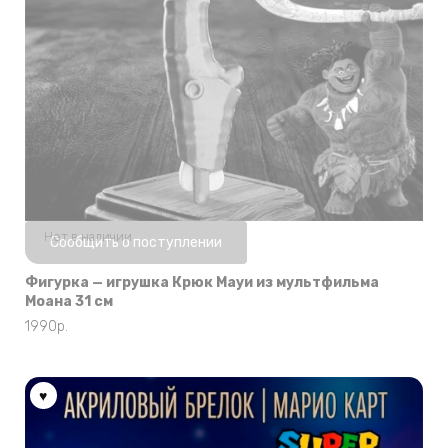
Нет в наличии
Сообщить о поступлении
Фигурка — игрушка Крюк Мауи из мультфильма
Моана 31 см
1990
р.