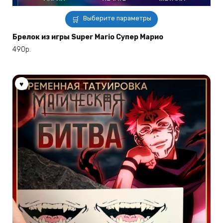
Этот
Выберите параметры
товар
имеет
Брелок из игры Super Mario Супер Марио
несколько
490
р.
вариаций.
Опции
можно
выбрать
на
странице
товара.