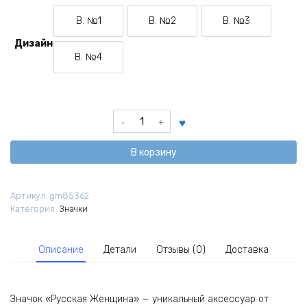
В. №1
В. №2
В. №3
Вариант №1
Вариант №2
Вариант №3
Дизайн
В. №4
Вариант №4
Количество
товара
Значок
В корзину
Русская
Женщина
Артикул:
gm85362
Категория:
Значки
Описание
Детали
Отзывы (0)
Доставка
Значок «Русская Женщина» — уникальный аксессуар от