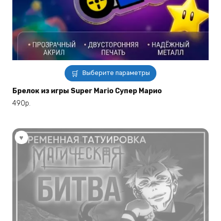
Этот
Выберите параметры
товар
имеет
Брелок из игры Super Mario Супер Марио
несколько
490
р.
вариаций.
Опции
можно
выбрать
на
странице
товара.