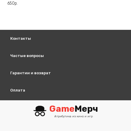
несколько
650
р.
вариаций.
Опции
можно
выбрать
на
Контакты
странице
товара.
Частые вопросы
Гарантии и возврат
Оплата
Game
Мерч
Атрибутика из кино и игр