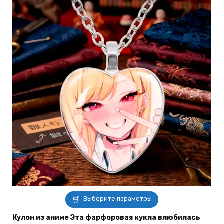
Этот
Выберите параметры
товар
имеет
Кулон из аниме Эта фарфоровая кукла влюбилась