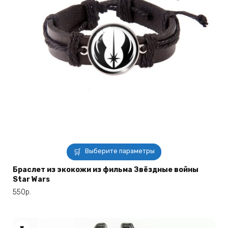
Этот
Выберите параметры
товар
имеет
Браслет из экокожи из фильма Звёздные войны
Star Wars
несколько
вариаций.
550
р.
Опции
можно
выбрать