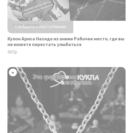
Нет в наличии
Сообщить о поступлении
Кулон Ариса Насида из аниме Рабочее место, где вы
не можете перестать улыбаться
650
р.