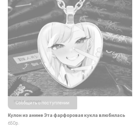
Нет в наличии
Сообщить о поступлении
Кулон из аниме Эта фарфоровая кукла влюбилась
650
р.