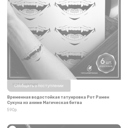
Нет в наличии
Сообщить о поступлении
Временная водостойкая татуировка Рот Рамен
Сукуна из аниме Магическая битва
590
р.