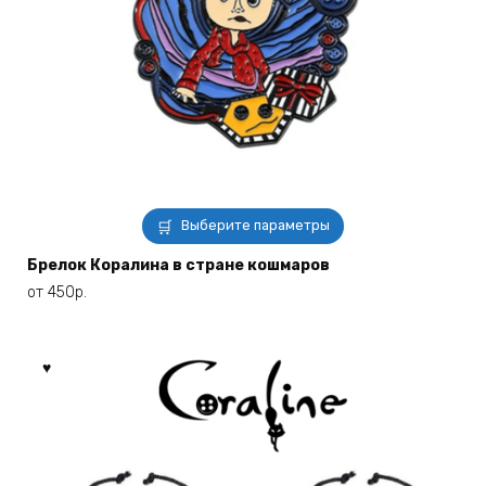
Этот
Выберите параметры
товар
имеет
Брелок Коралина в стране кошмаров
несколько
от
450
р.
вариаций.
Опции
можно
выбрать
на
странице
товара.