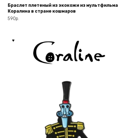
имеет
Браслет плетеный из экокожи из мультфильма
Коралина в стране кошмаров
несколько
вариаций.
590
р.
Опции
можно
выбрать
на
странице
товара.