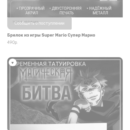
Нет в наличии
Сообщить о поступлении
Брелок из игры Super Mario Супер Марио
490
р.