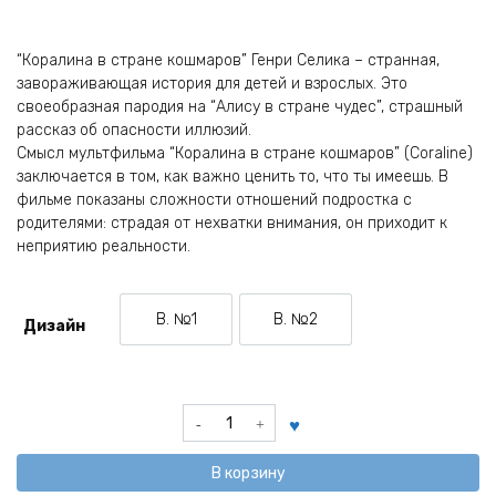
“Коралина в стране кошмаров” Генри Селика – странная,
завораживающая история для детей и взрослых. Это
своеобразная пародия на “Алису в стране чудес”, страшный
рассказ об опасности иллюзий.
Смысл мультфильма “Коралина в стране кошмаров” (Coraline)
заключается в том, как важно ценить то, что ты имеешь. В
фильме показаны сложности отношений подростка с
родителями: страдая от нехватки внимания, он приходит к
неприятию реальности.
В. №1
В. №2
Дизайн
Вариант №1
Вариант №2
Количество
товара
Брелок
В корзину
тканевый