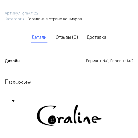
из
мультфильма
Артикул:
gm97182
Коралина
Категория:
Коралина в стране кошмаров
в
стране
кошмаров
Детали
Отзывы (0)
Доставка
Дизайн
Вариант №1, Вариант №2
Похожие